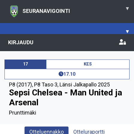
▾
SEURANAVIGOINTI
▾
KIRJAUDU
17
KES
17.10
P8 (2017)
,
P8 Taso 3, Länsi Jalkapallo 2025
Sepsi Chelsea - Man United ja
Arsenal
Prunttimäki
Otteluennakko
Otteluraportti