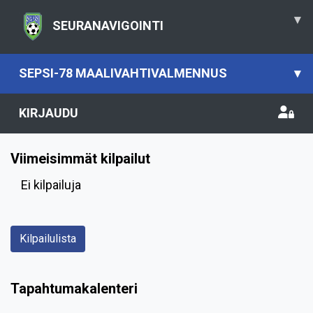
▾
SEURANAVIGOINTI
SEPSI-78 MAALIVAHTIVALMENNUS
▾
KIRJAUDU
Viimeisimmät kilpailut
Ei kilpailuja
Kilpailulista
Tapahtumakalenteri