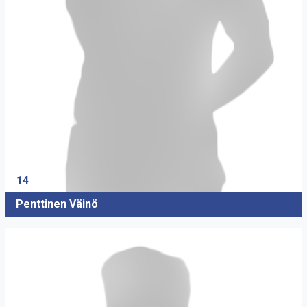
14
Penttinen Väinö