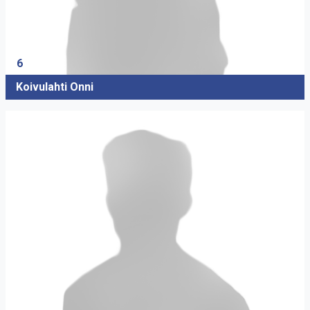
6
Koivulahti Onni