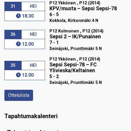
P12 Ykkönen , P12 (2014)
31
HEI
KPV/musta
–
Sepsi Sepsi-78
6 - 5
18.30
Kokkola, Kirkonmäki 4 N
P12 Kolmonen , P12 (2014)
26
HEI
Sepsi 2
–
IK/Punainen
7 - 1
12.00
Seinäjoki, Prunttimäki 5 N
P12 Ykkönen , P12 (2014)
Sepsi Sepsi-78
–
FC
25
HEI
Ylivieska/Keltainen
12.00
5 - 2
Seinäjoki, Prunttimäki 5 N
Ottelulista
Tapahtumakalenteri