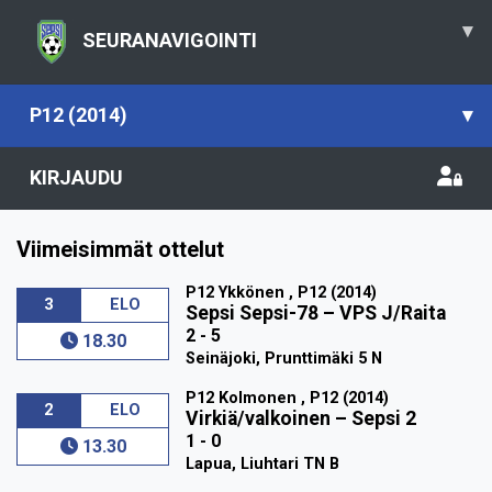
▾
SEURANAVIGOINTI
P12 (2014)
▾
KIRJAUDU
Viimeisimmät ottelut
P12 Ykkönen , P12 (2014)
3
ELO
Sepsi Sepsi-78
–
VPS J/Raita
2 - 5
18.30
Seinäjoki, Prunttimäki 5 N
P12 Kolmonen , P12 (2014)
2
ELO
Virkiä/valkoinen
–
Sepsi 2
1 - 0
13.30
Lapua, Liuhtari TN B