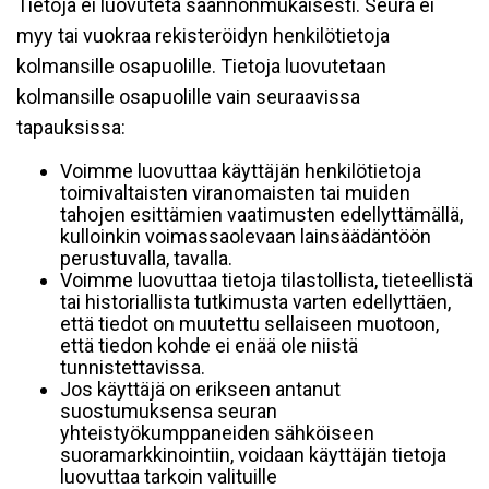
Tietoja ei luovuteta säännönmukaisesti. Seura ei
myy tai vuokraa rekisteröidyn henkilötietoja
kolmansille osapuolille. Tietoja luovutetaan
kolmansille osapuolille vain seuraavissa
tapauksissa:
Voimme luovuttaa käyttäjän henkilötietoja
toimivaltaisten viranomaisten tai muiden
tahojen esittämien vaatimusten edellyttämällä,
kulloinkin voimassaolevaan lainsäädäntöön
perustuvalla, tavalla.
Voimme luovuttaa tietoja tilastollista, tieteellistä
tai historiallista tutkimusta varten edellyttäen,
että tiedot on muutettu sellaiseen muotoon,
että tiedon kohde ei enää ole niistä
tunnistettavissa.
Jos käyttäjä on erikseen antanut
suostumuksensa seuran
yhteistyökumppaneiden sähköiseen
suoramarkkinointiin, voidaan käyttäjän tietoja
luovuttaa tarkoin valituille