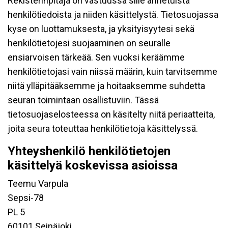
Rekisterinpitäjä on vastuussa sille annetuista
henkilötiedoista ja niiden käsittelystä. Tietosuojassa
kyse on luottamuksesta, ja yksityisyytesi sekä
henkilötietojesi suojaaminen on seuralle
ensiarvoisen tärkeää. Sen vuoksi keräämme
henkilötietojasi vain niissä määrin, kuin tarvitsemme
niitä ylläpitääksemme ja hoitaaksemme suhdetta
seuran toimintaan osallistuviin. Tässä
tietosuojaselosteessa on käsitelty niitä periaatteita,
joita seura toteuttaa henkilötietoja käsittelyssä.
Yhteyshenkilö henkilötietojen
käsittelyä koskevissa asioissa
Teemu Varpula
Sepsi-78
PL 5
60101 Seinäjoki