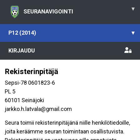
▾
SEURANAVIGOINTI
P12 (2014)
▾
KIRJAUDU
Rekisterinpitäjä
Sepsi-78 0601823-6
PL 5
60101 Seinäjoki
jarkko.h.latvala@gmail.com
Seura toimii rekisterinpitäjänä niille henkilötiedoille,
joita keräämme seuran toimintaan osallistuvista.