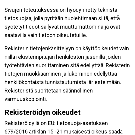
Sivujen toteutuksessa on hyödynnetty teknistä
tietosuojaa, jolla pyritään huolehtimaan siitä, että̈
syötetyt tiedot säilyvät muuttumattomina ja ovat
saatavilla vain tietoon oikeutetuille.
Rekisterin tietojenkäsittelyyn on käyttöoikeudet vain
niillä rekisterinpitäjän henkilöstön jäsenillä joiden
työtehtävien suorittaminen sitä edellyttää. Rekisterin
tietojen muokkaaminen ja lukeminen edellyttää
henkilökohtaista tunnistautumista järjestelmään.
Rekisteristä suoritetaan säännöllinen
varmuuskopiointi.
Rekisteröidyn oikeudet
Rekisteröidyllä on EU: tietosuoja-asetuksen
679/2016 artiklan 15 -21 mukaisesti oikeus saada