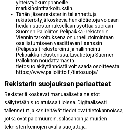
yhteistyökumppaneille
markkinointitarkoituksiin.
Tähän jäsenrekisteriin tallennettuja
rekisteröityjä koskevia henkilötietoja voidaan
heidän suostumuksellaan syöttää suoraan
Suomen Palloliiton Pelipaikka -rekisteriin.
Viennin tarkoituksena on urheilutoimintaan
osallistumiseen vaadittavan lisenssin
(Pelipassi) rekisteröinti ja hallinnointi
Pelipaikka-rekisterissä. Lisätietoja Suomen
Palloliiton noudattamasta
tietosuojakäytännöstä voit saada osoitteesta
https://www.palloliitto.fi/tietosuoja/
Rekisterin suojauksen periaatteet
Rekisteriä koskevat manuaaliset aineistot
säilytetään suojatuissa tiloissa. Digitaalisesti
tallennetut ja käsiteltävät tiedot ovat tietokannoissa,
jotka ovat palomuurein, salasanoin ja muiden
teknisten keinojen avulla suojattuja.