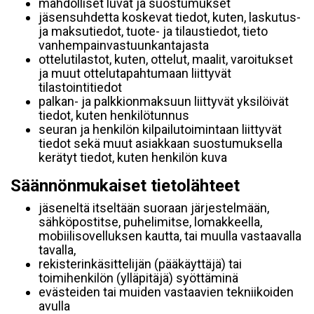
mahdolliset luvat ja suostumukset
jäsensuhdetta koskevat tiedot, kuten, laskutus-
ja maksutiedot, tuote- ja tilaustiedot, tieto
vanhempainvastuunkantajasta
ottelutilastot, kuten, ottelut, maalit, varoitukset
ja muut ottelutapahtumaan liittyvät
tilastointitiedot
palkan- ja palkkionmaksuun liittyvät yksilöivät
tiedot, kuten henkilötunnus
seuran ja henkilön kilpailutoimintaan liittyvät
tiedot sekä muut asiakkaan suostumuksella
kerätyt tiedot, kuten henkilön kuva
Säännönmukaiset tietolähteet
jäseneltä itseltään suoraan järjestelmään,
sähköpostitse, puhelimitse, lomakkeella,
mobiilisovelluksen kautta, tai muulla vastaavalla
tavalla,
rekisterinkäsittelijän (pääkäyttäjä) tai
toimihenkilön (ylläpitäjä) syöttäminä
evästeiden tai muiden vastaavien tekniikoiden
avulla