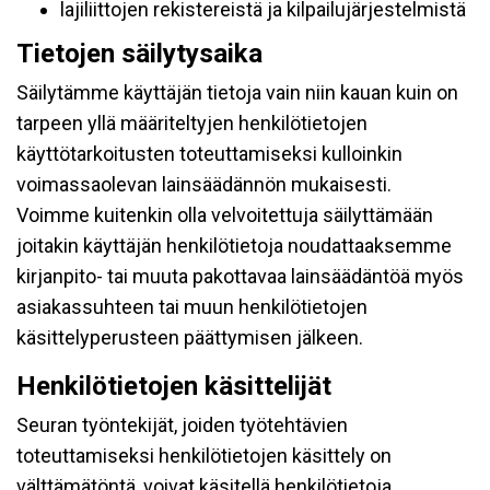
lajiliittojen rekistereistä ja kilpailujärjestelmistä
Tietojen säilytysaika
Säilytämme käyttäjän tietoja vain niin kauan kuin on
tarpeen yllä määriteltyjen henkilötietojen
käyttötarkoitusten toteuttamiseksi kulloinkin
voimassaolevan lainsäädännön mukaisesti.
Voimme kuitenkin olla velvoitettuja säilyttämään
joitakin käyttäjän henkilötietoja noudattaaksemme
kirjanpito- tai muuta pakottavaa lainsäädäntöä myös
asiakassuhteen tai muun henkilötietojen
käsittelyperusteen päättymisen jälkeen.
Henkilötietojen käsittelijät
Seuran työntekijät, joiden työtehtävien
toteuttamiseksi henkilötietojen käsittely on
välttämätöntä, voivat käsitellä henkilötietoja