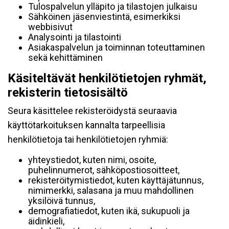
Tulospalvelun ylläpito ja tilastojen julkaisu
Sähköinen jäsenviestintä, esimerkiksi
webbisivut
Analysointi ja tilastointi
Asiakaspalvelun ja toiminnan toteuttaminen
sekä kehittäminen
Käsiteltävät henkilötietojen ryhmät,
rekisterin tietosisältö
Seura käsittelee rekisteröidystä seuraavia
käyttötarkoituksen kannalta tarpeellisia
henkilötietoja tai henkilötietojen ryhmiä:
yhteystiedot, kuten nimi, osoite,
puhelinnumerot, sähköpostiosoitteet,
rekisteröitymistiedot, kuten käyttäjätunnus,
nimimerkki, salasana ja muu mahdollinen
yksilöivä tunnus,
demografiatiedot, kuten ikä, sukupuoli ja
äidinkieli,