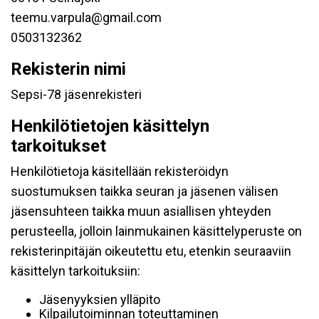
teemu.varpula@gmail.com
0503132362
Rekisterin nimi
Sepsi-78 jäsenrekisteri
Henkilötietojen käsittelyn
tarkoitukset
Henkilötietoja käsitellään rekisteröidyn
suostumuksen taikka seuran ja jäsenen välisen
jäsensuhteen taikka muun asiallisen yhteyden
perusteella, jolloin lainmukainen käsittelyperuste on
rekisterinpitäjän oikeutettu etu, etenkin seuraaviin
käsittelyn tarkoituksiin:
Jäsenyyksien ylläpito
Kilpailutoiminnan toteuttaminen