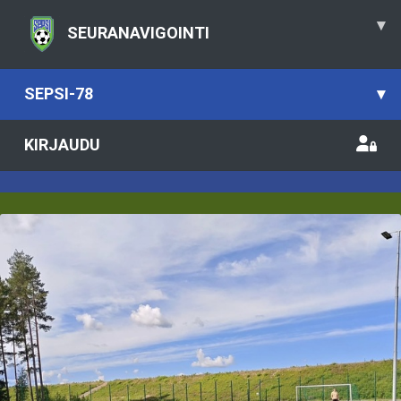
▾
SEURANAVIGOINTI
SEPSI-78
▾
KIRJAUDU