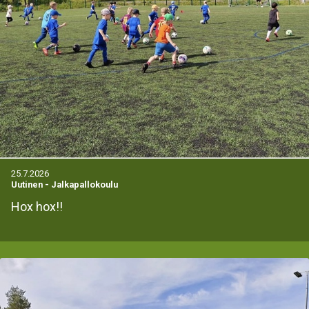
25.7.2026
Uutinen
-
Jalkapallokoulu
Hox hox!!