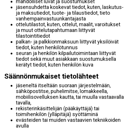
mahdolliset luvat ja suostumukset
jäsensuhdetta koskevat tiedot, kuten, laskutus-
ja maksutiedot, tuote- ja tilaustiedot, tieto
vanhempainvastuunkantajasta
ottelutilastot, kuten, ottelut, maalit, varoitukset
ja muut ottelutapahtumaan liittyvät
tilastointitiedot
palkan- ja palkkionmaksuun liittyvät yksilöivät
tiedot, kuten henkilötunnus
seuran ja henkilön kilpailutoimintaan liittyvät
tiedot sekä muut asiakkaan suostumuksella
kerätyt tiedot, kuten henkilön kuva
Säännönmukaiset tietolähteet
jäseneltä itseltään suoraan järjestelmään,
sähköpostitse, puhelimitse, lomakkeella,
mobiilisovelluksen kautta, tai muulla vastaavalla
tavalla,
rekisterinkäsittelijän (pääkäyttäjä) tai
toimihenkilön (ylläpitäjä) syöttäminä
evästeiden tai muiden vastaavien tekniikoiden
avulla