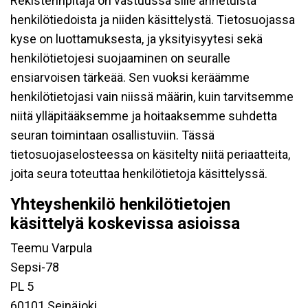
Rekisterinpitäjä on vastuussa sille annetuista
henkilötiedoista ja niiden käsittelystä. Tietosuojassa
kyse on luottamuksesta, ja yksityisyytesi sekä
henkilötietojesi suojaaminen on seuralle
ensiarvoisen tärkeää. Sen vuoksi keräämme
henkilötietojasi vain niissä määrin, kuin tarvitsemme
niitä ylläpitääksemme ja hoitaaksemme suhdetta
seuran toimintaan osallistuviin. Tässä
tietosuojaselosteessa on käsitelty niitä periaatteita,
joita seura toteuttaa henkilötietoja käsittelyssä.
Yhteyshenkilö henkilötietojen
käsittelyä koskevissa asioissa
Teemu Varpula
Sepsi-78
PL 5
60101 Seinäjoki