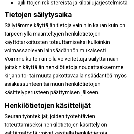
lajiliittojen rekistereistä ja kilpailujärjestelmistä
Tietojen säilytysaika
Säilytämme käyttäjän tietoja vain niin kauan kuin on
tarpeen yllä määriteltyjen henkilötietojen
käyttötarkoitusten toteuttamiseksi kulloinkin
voimassaolevan lainsäädännön mukaisesti.
Voimme kuitenkin olla velvoitettuja säilyttämään
joitakin käyttäjän henkilötietoja noudattaaksemme
kirjanpito- tai muuta pakottavaa lainsäädäntöä myös
asiakassuhteen tai muun henkilötietojen
käsittelyperusteen päättymisen jälkeen.
Henkilötietojen käsittelijät
Seuran työntekijät, joiden työtehtävien
toteuttamiseksi henkilötietojen käsittely on
välttämätöntä, voivat käsitellä henkilötietoja