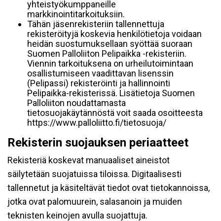
yhteistyökumppaneille
markkinointitarkoituksiin.
Tähän jäsenrekisteriin tallennettuja
rekisteröityjä koskevia henkilötietoja voidaan
heidän suostumuksellaan syöttää suoraan
Suomen Palloliiton Pelipaikka -rekisteriin.
Viennin tarkoituksena on urheilutoimintaan
osallistumiseen vaadittavan lisenssin
(Pelipassi) rekisteröinti ja hallinnointi
Pelipaikka-rekisterissä. Lisätietoja Suomen
Palloliiton noudattamasta
tietosuojakäytännöstä voit saada osoitteesta
https://www.palloliitto.fi/tietosuoja/
Rekisterin suojauksen periaatteet
Rekisteriä koskevat manuaaliset aineistot
säilytetään suojatuissa tiloissa. Digitaalisesti
tallennetut ja käsiteltävät tiedot ovat tietokannoissa,
jotka ovat palomuurein, salasanoin ja muiden
teknisten keinojen avulla suojattuja.