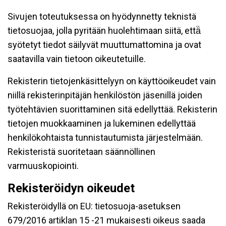
Sivujen toteutuksessa on hyödynnetty teknistä
tietosuojaa, jolla pyritään huolehtimaan siitä, että̈
syötetyt tiedot säilyvät muuttumattomina ja ovat
saatavilla vain tietoon oikeutetuille.
Rekisterin tietojenkäsittelyyn on käyttöoikeudet vain
niillä rekisterinpitäjän henkilöstön jäsenillä joiden
työtehtävien suorittaminen sitä edellyttää. Rekisterin
tietojen muokkaaminen ja lukeminen edellyttää
henkilökohtaista tunnistautumista järjestelmään.
Rekisteristä suoritetaan säännöllinen
varmuuskopiointi.
Rekisteröidyn oikeudet
Rekisteröidyllä on EU: tietosuoja-asetuksen
679/2016 artiklan 15 -21 mukaisesti oikeus saada