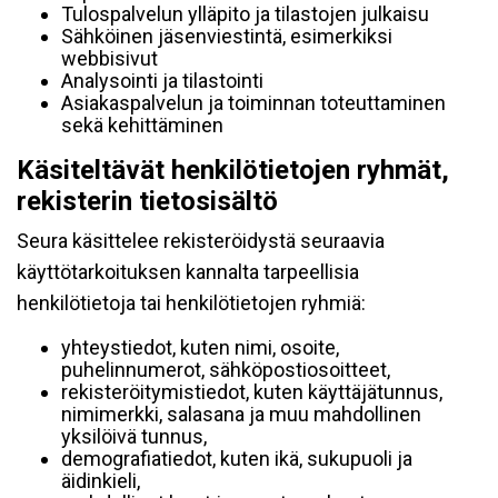
Tulospalvelun ylläpito ja tilastojen julkaisu
Sähköinen jäsenviestintä, esimerkiksi
webbisivut
Analysointi ja tilastointi
Asiakaspalvelun ja toiminnan toteuttaminen
sekä kehittäminen
Käsiteltävät henkilötietojen ryhmät,
rekisterin tietosisältö
Seura käsittelee rekisteröidystä seuraavia
käyttötarkoituksen kannalta tarpeellisia
henkilötietoja tai henkilötietojen ryhmiä:
yhteystiedot, kuten nimi, osoite,
puhelinnumerot, sähköpostiosoitteet,
rekisteröitymistiedot, kuten käyttäjätunnus,
nimimerkki, salasana ja muu mahdollinen
yksilöivä tunnus,
demografiatiedot, kuten ikä, sukupuoli ja
äidinkieli,