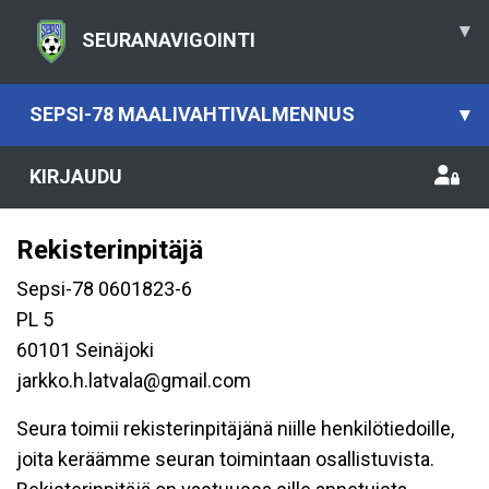
▾
SEURANAVIGOINTI
SEPSI-78 MAALIVAHTIVALMENNUS
▾
KIRJAUDU
Rekisterinpitäjä
Sepsi-78 0601823-6
PL 5
60101 Seinäjoki
jarkko.h.latvala@gmail.com
Seura toimii rekisterinpitäjänä niille henkilötiedoille,
joita keräämme seuran toimintaan osallistuvista.