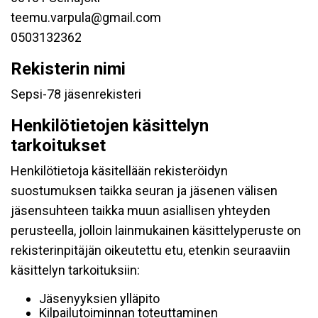
teemu.varpula@gmail.com
0503132362
Rekisterin nimi
Sepsi-78 jäsenrekisteri
Henkilötietojen käsittelyn
tarkoitukset
Henkilötietoja käsitellään rekisteröidyn
suostumuksen taikka seuran ja jäsenen välisen
jäsensuhteen taikka muun asiallisen yhteyden
perusteella, jolloin lainmukainen käsittelyperuste on
rekisterinpitäjän oikeutettu etu, etenkin seuraaviin
käsittelyn tarkoituksiin:
Jäsenyyksien ylläpito
Kilpailutoiminnan toteuttaminen