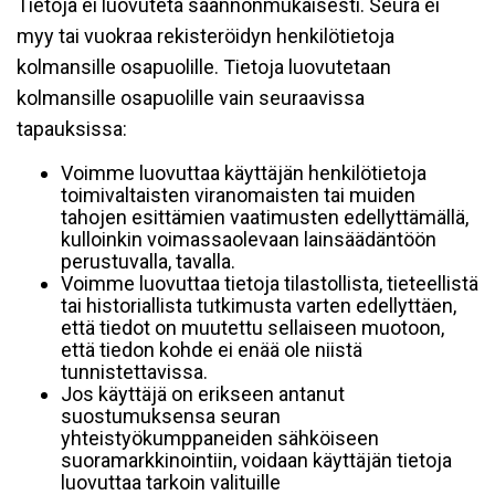
Tietoja ei luovuteta säännönmukaisesti. Seura ei
myy tai vuokraa rekisteröidyn henkilötietoja
kolmansille osapuolille. Tietoja luovutetaan
kolmansille osapuolille vain seuraavissa
tapauksissa:
Voimme luovuttaa käyttäjän henkilötietoja
toimivaltaisten viranomaisten tai muiden
tahojen esittämien vaatimusten edellyttämällä,
kulloinkin voimassaolevaan lainsäädäntöön
perustuvalla, tavalla.
Voimme luovuttaa tietoja tilastollista, tieteellistä
tai historiallista tutkimusta varten edellyttäen,
että tiedot on muutettu sellaiseen muotoon,
että tiedon kohde ei enää ole niistä
tunnistettavissa.
Jos käyttäjä on erikseen antanut
suostumuksensa seuran
yhteistyökumppaneiden sähköiseen
suoramarkkinointiin, voidaan käyttäjän tietoja
luovuttaa tarkoin valituille