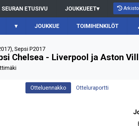
Arkisto
SEURAN ETUSIVU
JOUKKUEET
▾
▾
JOUKKUE
TOIMIHENKILÖT
2017)
,
Sepsi P2017
si Chelsea - Liverpool ja Aston Vil
ttimäki
Otteluennakko
Otteluraportti
J