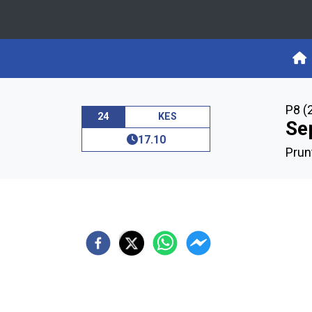
P8 (
24
KES
Sep
17.10
Prun