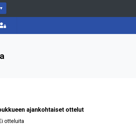
▾
la
oukkueen ajankohtaiset ottelut
Ei otteluita