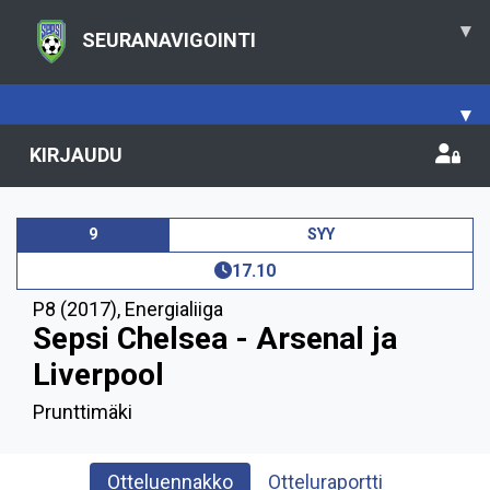
▾
SEURANAVIGOINTI
▾
KIRJAUDU
9
SYY
17.10
P8 (2017)
,
Energialiiga
Sepsi Chelsea - Arsenal ja
Liverpool
Prunttimäki
Otteluennakko
Otteluraportti