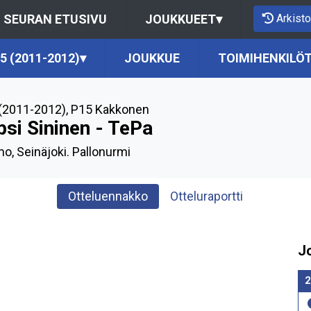
Arkisto
SEURAN ETUSIVU
JOUKKUEET
▾
5 (2011-2012)
▾
JOUKKUE
TOIMIHENKILÖ
(2011-2012)
,
P15 Kakkonen
psi Sininen - TePa
o, Seinäjoki. Pallonurmi
Otteluennakko
Otteluraportti
J
2