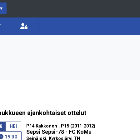
▾
T
oukkueen ajankohtaiset ottelut
P14 Kakkonen , P15 (2011-2012)
8
HEI
Sepsi Sepsi-78 - FC KoMu
19:30
Seinäjoki, Kyrkösjärvi TN