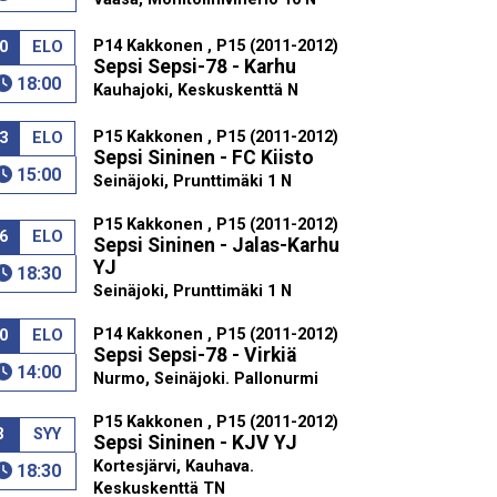
P14 Kakkonen , P15 (2011-2012)
0
ELO
Sepsi Sepsi-78 - Karhu
18:00
Kauhajoki, Keskuskenttä N
P15 Kakkonen , P15 (2011-2012)
3
ELO
Sepsi Sininen - FC Kiisto
15:00
Seinäjoki, Prunttimäki 1 N
P15 Kakkonen , P15 (2011-2012)
6
ELO
Sepsi Sininen - Jalas-Karhu
YJ
18:30
Seinäjoki, Prunttimäki 1 N
P14 Kakkonen , P15 (2011-2012)
0
ELO
Sepsi Sepsi-78 - Virkiä
14:00
Nurmo, Seinäjoki. Pallonurmi
P15 Kakkonen , P15 (2011-2012)
3
SYY
Sepsi Sininen - KJV YJ
Kortesjärvi, Kauhava.
18:30
Keskuskenttä TN