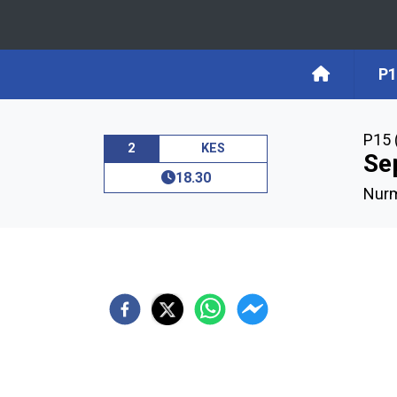
P1
P15 
2
KES
Se
18.30
Nurm