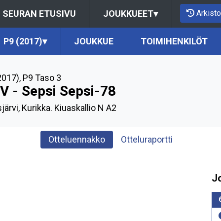
Arkisto
SEURAN ETUSIVU
JOUKKUEET
▾
P9 (2017)
▾
JOUKKUE
TOIMIHENKILÖT
2017)
,
P9 Taso 3
V - Sepsi Sepsi-78
järvi, Kurikka. Kiuaskallio N A2
Otteluennakko
Otteluraportti
J