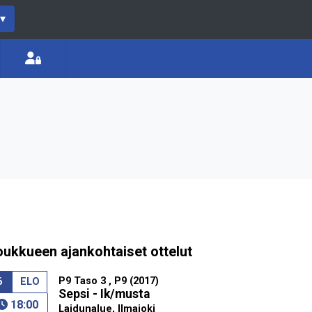
▾
oukkueen ajankohtaiset ottelut
P9 Taso 3 , P9 (2017)
6
ELO
Sepsi - Ik/musta
18:00
Laidunalue, Ilmajoki