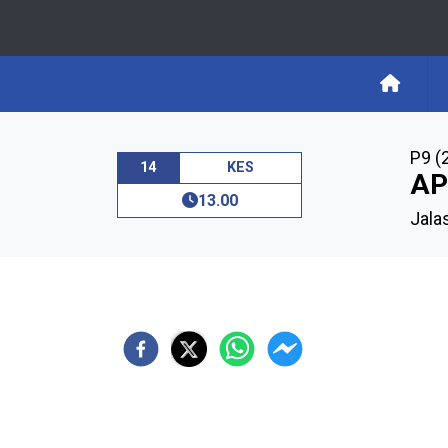
P9 (
14
KES
AP
13.00
Jalas