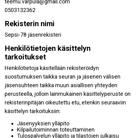
teemu.varpula@gmail.com
0503132362
Rekisterin nimi
Sepsi-78 jäsenrekisteri
Henkilötietojen käsittelyn
tarkoitukset
Henkilötietoja käsitellään rekisteröidyn
suostumuksen taikka seuran ja jäsenen välisen
jäsensuhteen taikka muun asiallisen yhteyden
perusteella, jolloin lainmukainen käsittelyperuste on
rekisterinpitäjän oikeutettu etu, etenkin seuraaviin
käsittelyn tarkoituksiin:
Jäsenyyksien ylläpito
Kilpailutoiminnan toteuttaminen
Tulospalvelun ylläpito ja tilastojen julkaisu