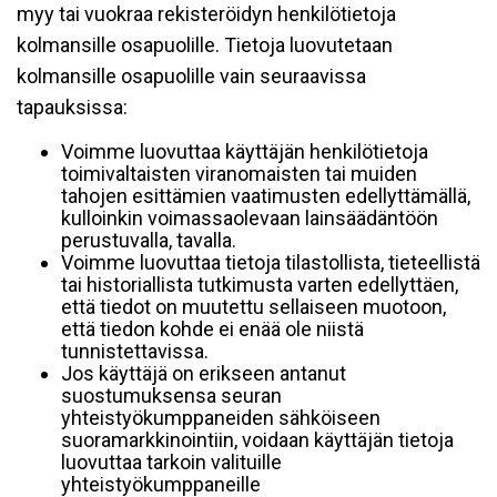
myy tai vuokraa rekisteröidyn henkilötietoja
kolmansille osapuolille. Tietoja luovutetaan
kolmansille osapuolille vain seuraavissa
tapauksissa:
Voimme luovuttaa käyttäjän henkilötietoja
toimivaltaisten viranomaisten tai muiden
tahojen esittämien vaatimusten edellyttämällä,
kulloinkin voimassaolevaan lainsäädäntöön
perustuvalla, tavalla.
Voimme luovuttaa tietoja tilastollista, tieteellistä
tai historiallista tutkimusta varten edellyttäen,
että tiedot on muutettu sellaiseen muotoon,
että tiedon kohde ei enää ole niistä
tunnistettavissa.
Jos käyttäjä on erikseen antanut
suostumuksensa seuran
yhteistyökumppaneiden sähköiseen
suoramarkkinointiin, voidaan käyttäjän tietoja
luovuttaa tarkoin valituille
yhteistyökumppaneille