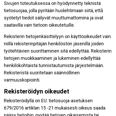
Sivujen toteutuksessa on hyödynnetty teknistä
tietosuojaa, jolla pyritään huolehtimaan siitä, että̈
syötetyt tiedot säilyvät muuttumattomina ja ovat
saatavilla vain tietoon oikeutetuille.
Rekisterin tietojenkäsittelyyn on käyttöoikeudet vain
niillä rekisterinpitäjän henkilöstön jäsenillä joiden
työtehtävien suorittaminen sitä edellyttää. Rekisterin
tietojen muokkaaminen ja lukeminen edellyttää
henkilökohtaista tunnistautumista järjestelmään.
Rekisteristä suoritetaan säännöllinen
varmuuskopiointi.
Rekisteröidyn oikeudet
Rekisteröidyllä on EU: tietosuoja-asetuksen
679/2016 artiklan 15 -21 mukaisesti oikeus saada
pääsy tietoihin, pyytää tietojen oikaisemista tai