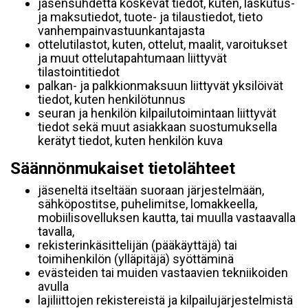
jäsensuhdetta koskevat tiedot, kuten, laskutus-
ja maksutiedot, tuote- ja tilaustiedot, tieto
vanhempainvastuunkantajasta
ottelutilastot, kuten, ottelut, maalit, varoitukset
ja muut ottelutapahtumaan liittyvät
tilastointitiedot
palkan- ja palkkionmaksuun liittyvät yksilöivät
tiedot, kuten henkilötunnus
seuran ja henkilön kilpailutoimintaan liittyvät
tiedot sekä muut asiakkaan suostumuksella
kerätyt tiedot, kuten henkilön kuva
Säännönmukaiset tietolähteet
jäseneltä itseltään suoraan järjestelmään,
sähköpostitse, puhelimitse, lomakkeella,
mobiilisovelluksen kautta, tai muulla vastaavalla
tavalla,
rekisterinkäsittelijän (pääkäyttäjä) tai
toimihenkilön (ylläpitäjä) syöttäminä
evästeiden tai muiden vastaavien tekniikoiden
avulla
lajiliittojen rekistereistä ja kilpailujärjestelmistä