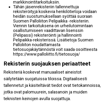
markkinointitarkoituksiin.
Tähän jäsenrekisteriin tallennettuja
rekisteröityjä koskevia henkilötietoja voidaan
heidän suostumuksellaan syöttää suoraan
Suomen Palloliiton Pelipaikka -rekisteriin.
Viennin tarkoituksena on urheilutoimintaan
osallistumiseen vaadittavan lisenssin
(Pelipassi) rekisteröinti ja hallinnointi
Pelipaikka-rekisterissä. Lisätietoja Suomen
Palloliiton noudattamasta
tietosuojakäytännöstä voit saada osoitteesta
https://www.palloliitto.fi/tietosuoja/
Rekisterin suojauksen periaatteet
Rekisteriä koskevat manuaaliset aineistot
säilytetään suojatuissa tiloissa. Digitaalisesti
tallennetut ja käsiteltävät tiedot ovat tietokannoissa,
jotka ovat palomuurein, salasanoin ja muiden
teknisten keinojen avulla suojattuja.