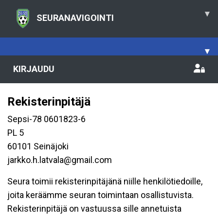
▾
SEURANAVIGOINTI
▾
KIRJAUDU
Rekisterinpitäjä
Sepsi-78 0601823-6
PL 5
60101 Seinäjoki
jarkko.h.latvala@gmail.com
Seura toimii rekisterinpitäjänä niille henkilötiedoille,
joita keräämme seuran toimintaan osallistuvista.
Rekisterinpitäjä on vastuussa sille annetuista