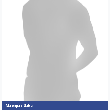
Mäenpää Saku