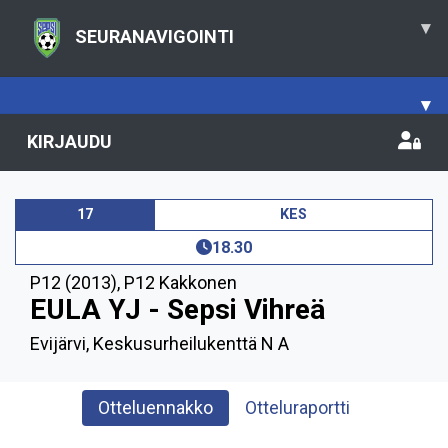
▾
SEURANAVIGOINTI
▾
KIRJAUDU
17
KES
18.30
P12 (2013)
,
P12 Kakkonen
EULA YJ - Sepsi Vihreä
Evijärvi, Keskusurheilukenttä N A
Otteluennakko
Otteluraportti