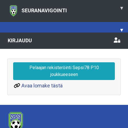
▾
SEURANAVIGOINTI
▾
KIRJAUDU
Pelaajan rekisteröinti Sepsi78 P10
joukkueeseen
Avaa lomake tästä