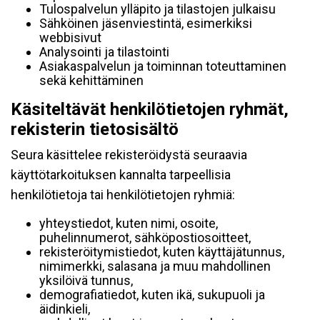
Tulospalvelun ylläpito ja tilastojen julkaisu
Sähköinen jäsenviestintä, esimerkiksi
webbisivut
Analysointi ja tilastointi
Asiakaspalvelun ja toiminnan toteuttaminen
sekä kehittäminen
Käsiteltävät henkilötietojen ryhmät,
rekisterin tietosisältö
Seura käsittelee rekisteröidystä seuraavia
käyttötarkoituksen kannalta tarpeellisia
henkilötietoja tai henkilötietojen ryhmiä:
yhteystiedot, kuten nimi, osoite,
puhelinnumerot, sähköpostiosoitteet,
rekisteröitymistiedot, kuten käyttäjätunnus,
nimimerkki, salasana ja muu mahdollinen
yksilöivä tunnus,
demografiatiedot, kuten ikä, sukupuoli ja
äidinkieli,