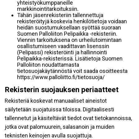
yhteistyökumppaneille
markkinointitarkoituksiin.
Tähän jäsenrekisteriin tallennettuja
rekisteröityjä koskevia henkilötietoja voidaan
heidän suostumuksellaan syöttää suoraan
Suomen Palloliiton Pelipaikka -rekisteriin.
Viennin tarkoituksena on urheilutoimintaan
osallistumiseen vaadittavan lisenssin
(Pelipassi) rekisteröinti ja hallinnointi
Pelipaikka-rekisterissä. Lisätietoja Suomen
Palloliiton noudattamasta
tietosuojakäytännöstä voit saada osoitteesta
https://www.palloliitto.fi/tietosuoja/
Rekisterin suojauksen periaatteet
Rekisteriä koskevat manuaaliset aineistot
säilytetään suojatuissa tiloissa. Digitaalisesti
tallennetut ja käsiteltävät tiedot ovat tietokannoissa,
jotka ovat palomuurein, salasanoin ja muiden
teknisten keinojen avulla suojattuja.