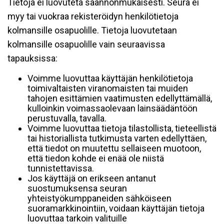
Tietoja ei luovuteta säännönmukaisesti. Seura ei
myy tai vuokraa rekisteröidyn henkilötietoja
kolmansille osapuolille. Tietoja luovutetaan
kolmansille osapuolille vain seuraavissa
tapauksissa:
Voimme luovuttaa käyttäjän henkilötietoja
toimivaltaisten viranomaisten tai muiden
tahojen esittämien vaatimusten edellyttämällä,
kulloinkin voimassaolevaan lainsäädäntöön
perustuvalla, tavalla.
Voimme luovuttaa tietoja tilastollista, tieteellistä
tai historiallista tutkimusta varten edellyttäen,
että tiedot on muutettu sellaiseen muotoon,
että tiedon kohde ei enää ole niistä
tunnistettavissa.
Jos käyttäjä on erikseen antanut
suostumuksensa seuran
yhteistyökumppaneiden sähköiseen
suoramarkkinointiin, voidaan käyttäjän tietoja
luovuttaa tarkoin valituille