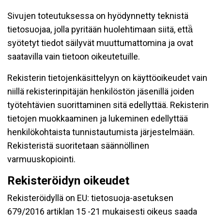
Sivujen toteutuksessa on hyödynnetty teknistä
tietosuojaa, jolla pyritään huolehtimaan siitä, että̈
syötetyt tiedot säilyvät muuttumattomina ja ovat
saatavilla vain tietoon oikeutetuille.
Rekisterin tietojenkäsittelyyn on käyttöoikeudet vain
niillä rekisterinpitäjän henkilöstön jäsenillä joiden
työtehtävien suorittaminen sitä edellyttää. Rekisterin
tietojen muokkaaminen ja lukeminen edellyttää
henkilökohtaista tunnistautumista järjestelmään.
Rekisteristä suoritetaan säännöllinen
varmuuskopiointi.
Rekisteröidyn oikeudet
Rekisteröidyllä on EU: tietosuoja-asetuksen
679/2016 artiklan 15 -21 mukaisesti oikeus saada