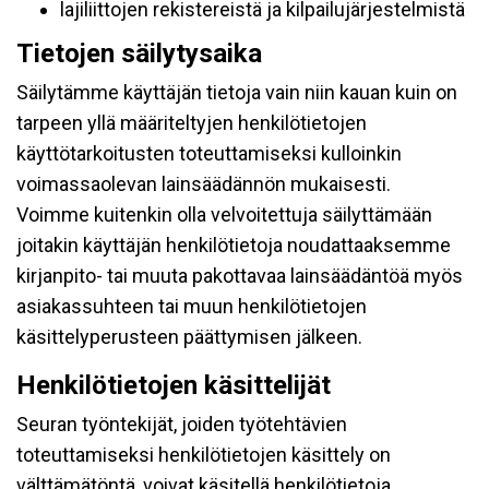
lajiliittojen rekistereistä ja kilpailujärjestelmistä
Tietojen säilytysaika
Säilytämme käyttäjän tietoja vain niin kauan kuin on
tarpeen yllä määriteltyjen henkilötietojen
käyttötarkoitusten toteuttamiseksi kulloinkin
voimassaolevan lainsäädännön mukaisesti.
Voimme kuitenkin olla velvoitettuja säilyttämään
joitakin käyttäjän henkilötietoja noudattaaksemme
kirjanpito- tai muuta pakottavaa lainsäädäntöä myös
asiakassuhteen tai muun henkilötietojen
käsittelyperusteen päättymisen jälkeen.
Henkilötietojen käsittelijät
Seuran työntekijät, joiden työtehtävien
toteuttamiseksi henkilötietojen käsittely on
välttämätöntä, voivat käsitellä henkilötietoja