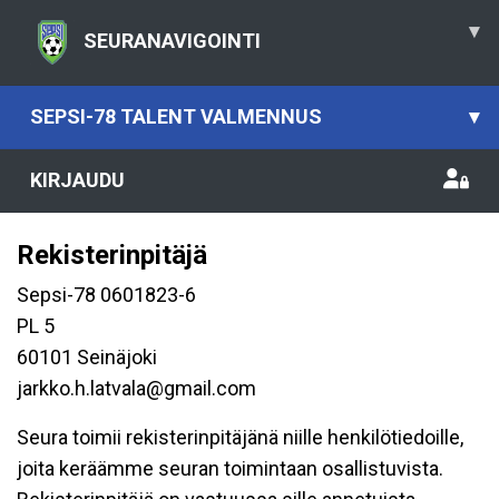
▾
SEURANAVIGOINTI
SEPSI-78 TALENT VALMENNUS
▾
KIRJAUDU
Rekisterinpitäjä
Sepsi-78 0601823-6
PL 5
60101 Seinäjoki
jarkko.h.latvala@gmail.com
Seura toimii rekisterinpitäjänä niille henkilötiedoille,
joita keräämme seuran toimintaan osallistuvista.