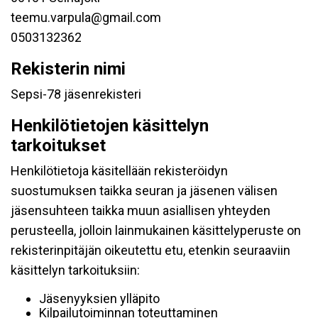
teemu.varpula@gmail.com
0503132362
Rekisterin nimi
Sepsi-78 jäsenrekisteri
Henkilötietojen käsittelyn
tarkoitukset
Henkilötietoja käsitellään rekisteröidyn
suostumuksen taikka seuran ja jäsenen välisen
jäsensuhteen taikka muun asiallisen yhteyden
perusteella, jolloin lainmukainen käsittelyperuste on
rekisterinpitäjän oikeutettu etu, etenkin seuraaviin
käsittelyn tarkoituksiin:
Jäsenyyksien ylläpito
Kilpailutoiminnan toteuttaminen