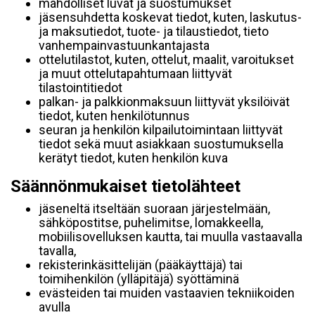
mahdolliset luvat ja suostumukset
jäsensuhdetta koskevat tiedot, kuten, laskutus-
ja maksutiedot, tuote- ja tilaustiedot, tieto
vanhempainvastuunkantajasta
ottelutilastot, kuten, ottelut, maalit, varoitukset
ja muut ottelutapahtumaan liittyvät
tilastointitiedot
palkan- ja palkkionmaksuun liittyvät yksilöivät
tiedot, kuten henkilötunnus
seuran ja henkilön kilpailutoimintaan liittyvät
tiedot sekä muut asiakkaan suostumuksella
kerätyt tiedot, kuten henkilön kuva
Säännönmukaiset tietolähteet
jäseneltä itseltään suoraan järjestelmään,
sähköpostitse, puhelimitse, lomakkeella,
mobiilisovelluksen kautta, tai muulla vastaavalla
tavalla,
rekisterinkäsittelijän (pääkäyttäjä) tai
toimihenkilön (ylläpitäjä) syöttäminä
evästeiden tai muiden vastaavien tekniikoiden
avulla