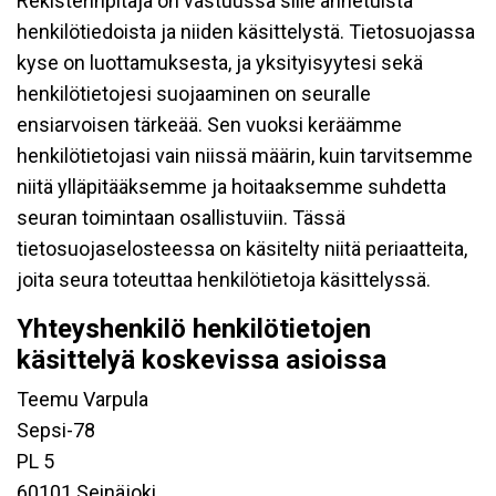
Rekisterinpitäjä on vastuussa sille annetuista
henkilötiedoista ja niiden käsittelystä. Tietosuojassa
kyse on luottamuksesta, ja yksityisyytesi sekä
henkilötietojesi suojaaminen on seuralle
ensiarvoisen tärkeää. Sen vuoksi keräämme
henkilötietojasi vain niissä määrin, kuin tarvitsemme
niitä ylläpitääksemme ja hoitaaksemme suhdetta
seuran toimintaan osallistuviin. Tässä
tietosuojaselosteessa on käsitelty niitä periaatteita,
joita seura toteuttaa henkilötietoja käsittelyssä.
Yhteyshenkilö henkilötietojen
käsittelyä koskevissa asioissa
Teemu Varpula
Sepsi-78
PL 5
60101 Seinäjoki