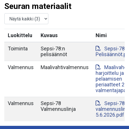
Seuran materiaalit
Luokittelu
Kuvaus
Nimi
Toiminta
Sepsi-78:n
Sepsi-78
pelisäännöt
Pelisäännöt.pd
Valmennus
Maalivahtivalmennus
Maalivahdi
harjoittelu ja
pelaamisen
periaatteet 20
valmentajapala
Valmennus
Sepsi-78
Sepsi-78
Valmennuslinja
valmennuslinj
5.6.2026.pdf