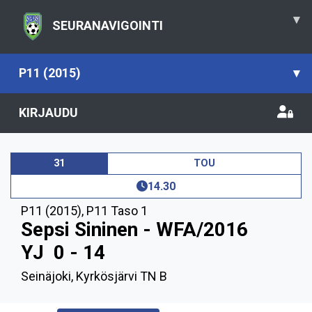
▾
SEURANAVIGOINTI
P11 (2015)
▾
KIRJAUDU
31
TOU
14.30
P11 (2015)
,
P11 Taso 1
Sepsi Sininen - WFA/2016
YJ
0 - 14
Seinäjoki, Kyrkösjärvi TN B