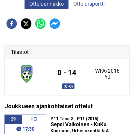
Otteluennakko
Otteluraportti
Tilastot
WFA/2016
0 - 14
YJ
(0-0)
Joukkueen ajankohtaiset ottelut
P11 Taso 3 , P11 (2015)
29
HEI
Sepsi Valkoinen - KuKu
17:30
Kuortane, Urheilukenttä N A