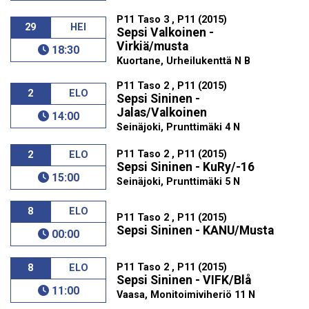
P11 Taso 3 , P11 (2015)
29
HEI
Sepsi Valkoinen -
Virkiä/musta
18:30
Kuortane, Urheilukenttä N B
P11 Taso 2 , P11 (2015)
2
ELO
Sepsi Sininen -
Jalas/Valkoinen
14:00
Seinäjoki, Prunttimäki 4 N
P11 Taso 2 , P11 (2015)
2
ELO
Sepsi Sininen - KuRy/-16
15:00
Seinäjoki, Prunttimäki 5 N
8
ELO
P11 Taso 2 , P11 (2015)
Sepsi Sininen - KANU/Musta
00:00
P11 Taso 2 , P11 (2015)
8
ELO
Sepsi Sininen - VIFK/Blå
11:00
Vaasa, Monitoimiviheriö 11 N