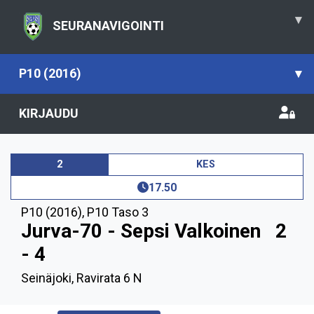
▾
SEURANAVIGOINTI
P10 (2016)
▾
KIRJAUDU
2
KES
17.50
P10 (2016)
,
P10 Taso 3
Jurva-70 - Sepsi Valkoinen
2
- 4
Seinäjoki, Ravirata 6 N