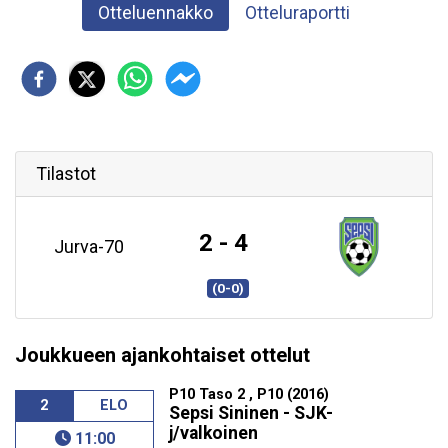
Otteluennakko
Otteluraportti
Tilastot
2 - 4
Jurva-70
(0-0)
Joukkueen ajankohtaiset ottelut
P10 Taso 2 , P10 (2016)
2
ELO
Sepsi Sininen - SJK-
j/valkoinen
11:00