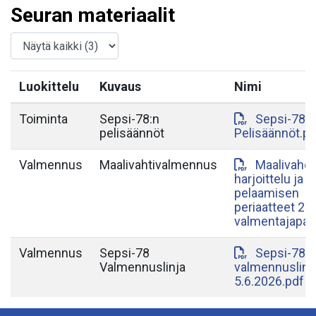
Seuran materiaalit
Luokittelu
Kuvaus
Nimi
Toiminta
Sepsi-78:n
Sepsi-78
pelisäännöt
Pelisäännöt.pd
Valmennus
Maalivahtivalmennus
Maalivahdi
harjoittelu ja
pelaamisen
periaatteet 20
valmentajapala
Valmennus
Sepsi-78
Sepsi-78
Valmennuslinja
valmennuslinj
5.6.2026.pdf