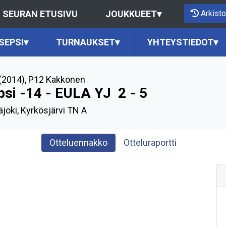
Arkisto
SEURAN ETUSIVU
JOUKKUEET
▾
SEPSI
▾
TURNAUKSET
▾
YHTEYSTIEDOT
▾
(2014)
,
P12 Kakkonen
psi -14 - EULA YJ
2 - 5
äjoki, Kyrkösjärvi TN A
Otteluennakko
Otteluraportti