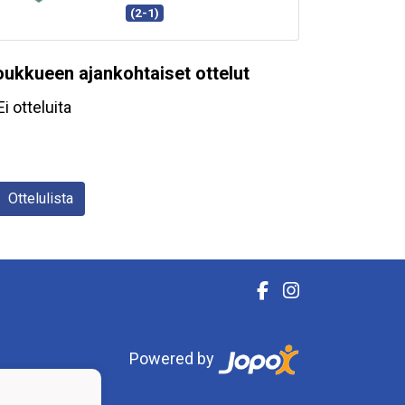
(2-1)
oukkueen ajankohtaiset ottelut
Ei otteluita
Ottelulista
Powered by