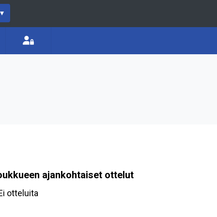
▾
oukkueen ajankohtaiset ottelut
Ei otteluita