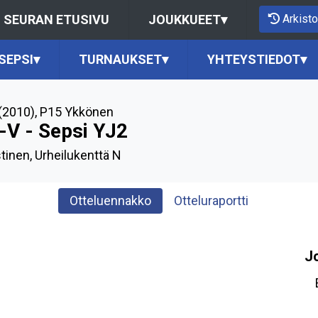
Arkisto
SEURAN ETUSIVU
JOUKKUEET
▾
SEPSI
▾
TURNAUKSET
▾
YHTEYSTIEDOT
▾
(2010)
,
P15 Ykkönen
-V - Sepsi YJ2
tinen, Urheilukenttä N
Otteluennakko
Otteluraportti
J