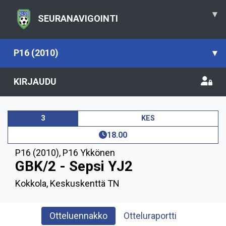
▾
SEURANAVIGOINTI
P16 (2010)
▾
KIRJAUDU
3
KES
18.00
P16 (2010)
,
P16 Ykkönen
GBK/2 - Sepsi YJ2
Kokkola, Keskuskenttä TN
Otteluennakko
Otteluraportti