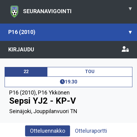
▾
SEURANAVIGOINTI
P16 (2010)
▾
KIRJAUDU
22
TOU
19.30
P16 (2010)
,
P16 Ykkönen
Sepsi YJ2 - KP-V
Seinäjoki, Jouppilanvuori TN
Otteluennakko
Otteluraportti