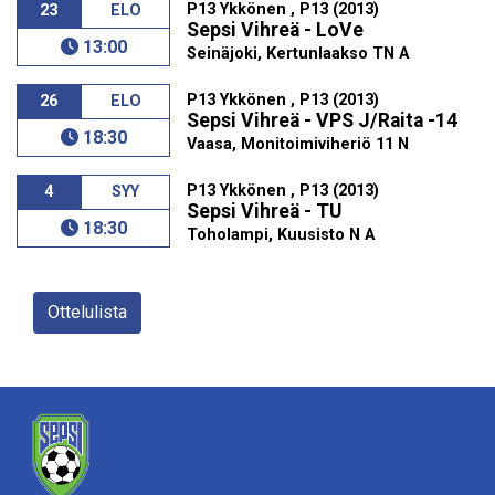
P13 Ykkönen , P13 (2013)
23
ELO
Sepsi Vihreä - LoVe
13:00
Seinäjoki, Kertunlaakso TN A
P13 Ykkönen , P13 (2013)
26
ELO
Sepsi Vihreä - VPS J/Raita -14
18:30
Vaasa, Monitoimiviheriö 11 N
P13 Ykkönen , P13 (2013)
4
SYY
Sepsi Vihreä - TU
18:30
Toholampi, Kuusisto N A
Ottelulista