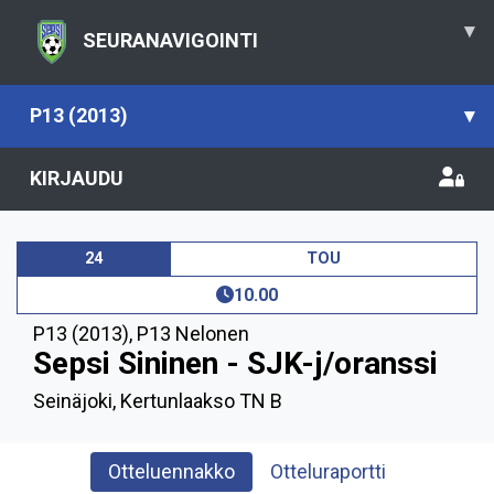
▾
SEURANAVIGOINTI
P13 (2013)
▾
KIRJAUDU
24
TOU
10.00
P13 (2013)
,
P13 Nelonen
Sepsi Sininen - SJK-j/oranssi
Seinäjoki, Kertunlaakso TN B
Otteluennakko
Otteluraportti