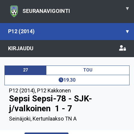
▾
SEURANAVIGOINTI
P12 (2014)
▾
KIRJAUDU
27
TOU
19.30
P12 (2014)
,
P12 Kakkonen
Sepsi Sepsi-78 - SJK-
j/valkoinen
1 - 7
Seinäjoki, Kertunlaakso TN A