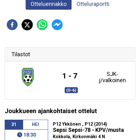
Otteluennakko
Otteluraportti
Tilastot
SJK-
1 - 7
j/valkoinen
(0-6)
Joukkueen ajankohtaiset ottelut
P12 Ykkönen , P12 (2014)
31
HEI
Sepsi Sepsi-78 - KPV/musta
18:30
Kokkola, Kirkonmäki 4 N