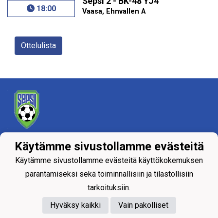
Sepsi 2 - BK-48 YJ4
18:00
Vaasa, Ehnvallen A
Ottelulista
Tietosuojaseloste
Käytämme sivustollamme evästeitä
Käytämme sivustollamme evästeitä käyttökokemuksen
parantamiseksi sekä toiminnallisiin ja tilastollisiin
tarkoituksiin.
Hyväksy kaikki
Vain pakolliset
Powered by