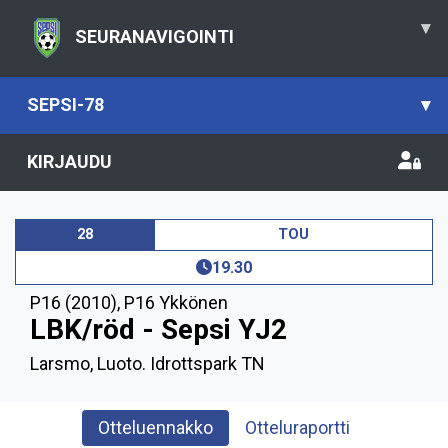
▾
SEURANAVIGOINTI
SEPSI-78
▾
KIRJAUDU
28
TOU
19.30
P16 (2010)
,
P16 Ykkönen
LBK/röd - Sepsi YJ2
Larsmo, Luoto. Idrottspark TN
Otteluennakko
Otteluraportti