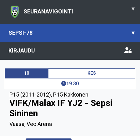
▾
SEURANAVIGOINTI
SEPSI-78
▾
KIRJAUDU
10
KES
19.30
P15 (2011-2012)
,
P15 Kakkonen
VIFK/Malax IF YJ2 - Sepsi
Sininen
Vaasa, Veo Arena