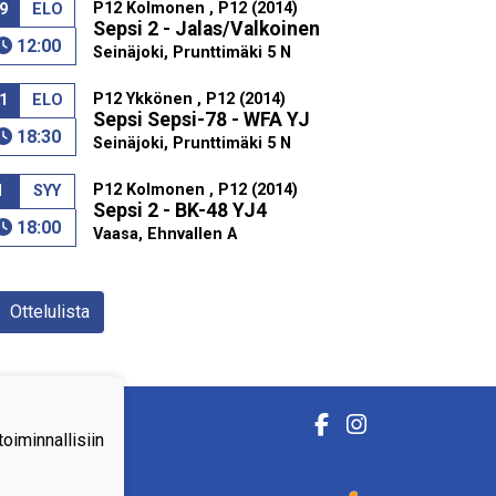
P12 Kolmonen , P12 (2014)
9
ELO
Sepsi 2 - Jalas/Valkoinen
12:00
Seinäjoki, Prunttimäki 5 N
P12 Ykkönen , P12 (2014)
1
ELO
Sepsi Sepsi-78 - WFA YJ
18:30
Seinäjoki, Prunttimäki 5 N
P12 Kolmonen , P12 (2014)
1
SYY
Sepsi 2 - BK-48 YJ4
18:00
Vaasa, Ehnvallen A
Ottelulista
iminnallisiin