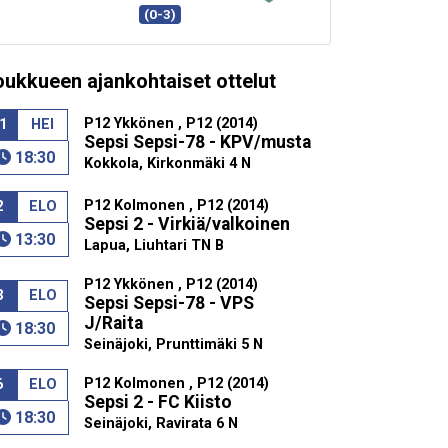
(0-3)
oukkueen ajankohtaiset ottelut
P12 Ykkönen , P12 (2014)
1
HEI
Sepsi Sepsi-78 - KPV/musta
18:30
Kokkola, Kirkonmäki 4 N
P12 Kolmonen , P12 (2014)
2
ELO
Sepsi 2 - Virkiä/valkoinen
13:30
Lapua, Liuhtari TN B
P12 Ykkönen , P12 (2014)
3
ELO
Sepsi Sepsi-78 - VPS
J/Raita
18:30
Seinäjoki, Prunttimäki 5 N
P12 Kolmonen , P12 (2014)
6
ELO
Sepsi 2 - FC Kiisto
18:30
Seinäjoki, Ravirata 6 N