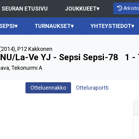
Arkisto
SEURAN ETUSIVU
JOUKKUEET
▾
SEPSI
▾
TURNAUKSET
▾
YHTEYSTIEDOT
▾
(2014)
,
P12 Kakkonen
NU/La-Ve YJ - Sepsi Sepsi-78
1 - 
ava, Tekonurmi A
Otteluennakko
Otteluraportti