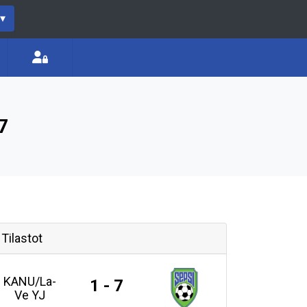
▾
7
Tilastot
KANU/La-
1 - 7
Ve YJ