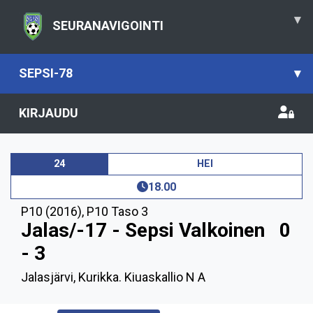
▾
SEURANAVIGOINTI
SEPSI-78
▾
KIRJAUDU
24
HEI
18.00
P10 (2016)
,
P10 Taso 3
Jalas/-17 - Sepsi Valkoinen
0
- 3
Jalasjärvi, Kurikka. Kiuaskallio N A