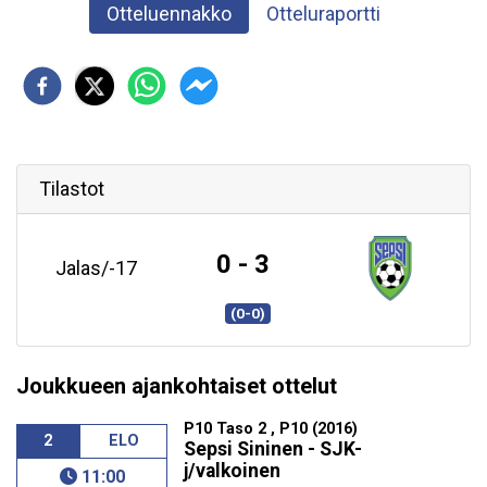
Otteluennakko
Otteluraportti
Tilastot
0 - 3
Jalas/-17
(0-0)
Joukkueen ajankohtaiset ottelut
P10 Taso 2 , P10 (2016)
2
ELO
Sepsi Sininen - SJK-
j/valkoinen
11:00