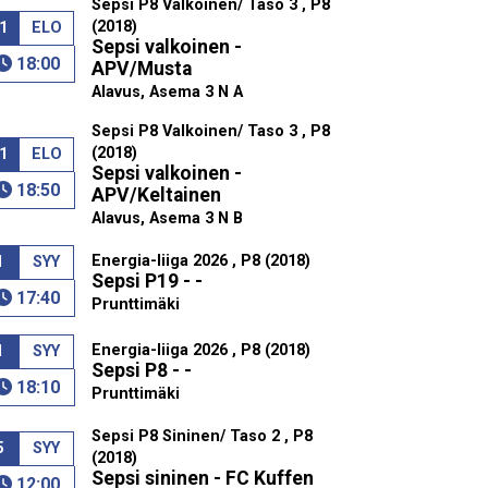
Sepsi P8 Valkoinen/ Taso 3 , P8
(2018)
1
ELO
Sepsi valkoinen -
18:00
APV/Musta
Alavus, Asema 3 N A
Sepsi P8 Valkoinen/ Taso 3 , P8
(2018)
1
ELO
Sepsi valkoinen -
18:50
APV/Keltainen
Alavus, Asema 3 N B
Energia-liiga 2026 , P8 (2018)
1
SYY
Sepsi P19 - -
17:40
Prunttimäki
Energia-liiga 2026 , P8 (2018)
1
SYY
Sepsi P8 - -
18:10
Prunttimäki
Sepsi P8 Sininen/ Taso 2 , P8
5
SYY
(2018)
Sepsi sininen - FC Kuffen
12:00