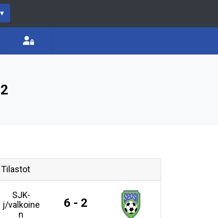
▾
 2
Tilastot
SJK-
6 - 2
j/valkoine
n