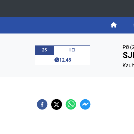
P8 (
25
HEI
SJ
12.45
Kauh