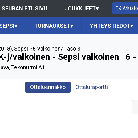
Arkisto
SEURAN ETUSIVU
JOUKKUEET
▾
SEPSI
▾
TURNAUKSET
▾
YHTEYSTIEDOT
▾
2018)
,
Sepsi P8 Valkoinen/ Taso 3
K-j/valkoinen - Sepsi valkoinen
6 -
ava, Tekonurmi A1
Otteluennakko
Otteluraportti