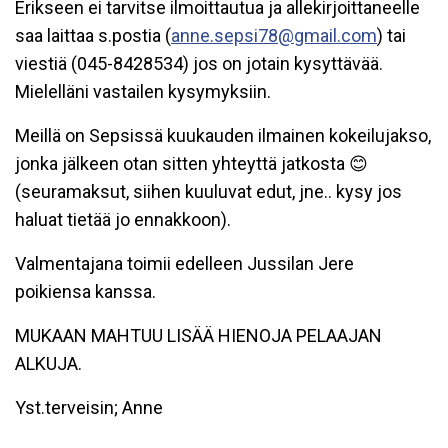
Erikseen ei tarvitse ilmoittautua ja allekirjoittaneelle
saa laittaa s.postia (
anne.sepsi78@gmail.com
) tai
viestiä (045-8428534) jos on jotain kysyttävää.
Mielelläni vastailen kysymyksiin.
Meillä on Sepsissä kuukauden ilmainen kokeilujakso,
jonka jälkeen otan sitten yhteyttä jatkosta 😊
(seuramaksut, siihen kuuluvat edut, jne.. kysy jos
haluat tietää jo ennakkoon).
Valmentajana toimii edelleen Jussilan Jere
poikiensa kanssa.
MUKAAN MAHTUU LISÄÄ HIENOJA PELAAJAN
ALKUJA.
Yst.terveisin; Anne